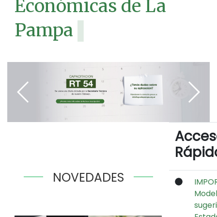
Económicas de La
Pampa
▌
Acces
Rápid
NOVEDADES
IMPO
Mode
suger
Estad