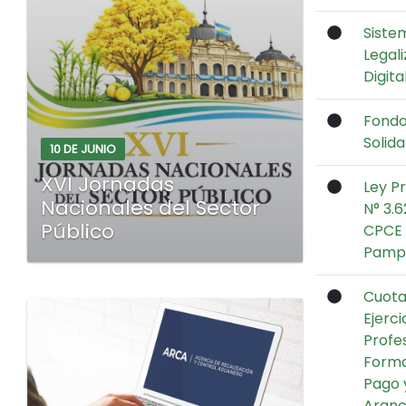
Siste
Legal
Digita
Fond
Solida
10 DE JUNIO
XVI Jornadas
Ley Pr
Nacionales del Sector
N° 3.6
Público
CPCE 
Pamp
Cuota
Ejerci
Profe
Form
Pago 
Aranc