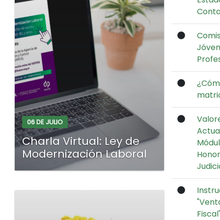
Conta
Comis
Jóve
Profe
¿Cóm
matri
Valor
06 DE JULIO
Actua
Charla Virtual: Ley de
Módul
Modernización Laboral
Honor
Judici
Instru
"Venta
Fiscal